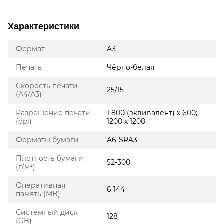
Характеристики
Формат
A3
Печать
Чёрно-белая
Скорость печати
25/15
(А4/А3)
Разрешение печати
1 800 (эквивалент) x 600;
(dpi)
1200 x 1200
Форматы бумаги
A6-SRA3
Плотность бумаги
52-300
(г/м²)
Оперативная
6 144
память (MB)
Системный диск
128
(GB)