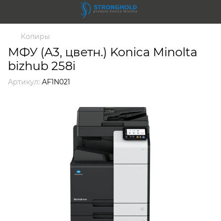
Копиры
МФУ (A3, цветн.) Konica Minolta
bizhub 258i
Артикул:
AF1N021