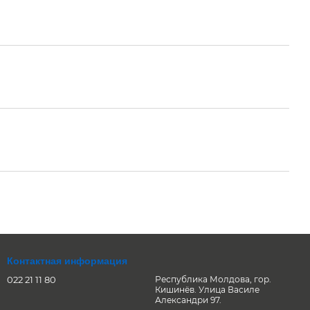
Контактная информация
022 21 11 80
Республика Молдова, гор.
Кишинёв. Улица Василе
Александри 97.