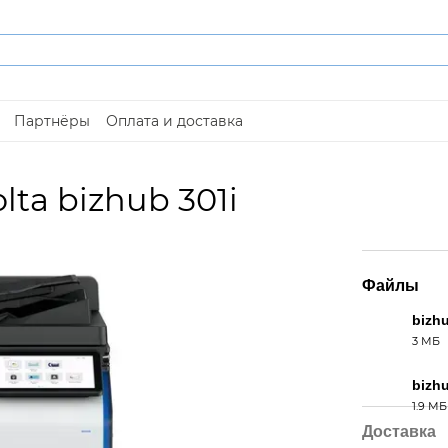
Партнёры
Оплата и доставка
lta bizhub 301i
Файлы
bizh
3 МБ
PDF
bizh
1.9 МБ
PDF
Доставка