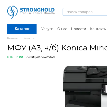
Перейти к основному контенту
Услуги
О нас
Новости
Контакты
Каталог
Главная
Копиры
МФУ (A3, ч/б) Konica Mino
В наличии
Артикул: ADXW021