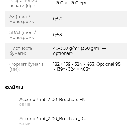
Разрешение
1 200 × 1 200 dpi
печати (dpi)
A3 (цвет /
0/56
монохром):
SRA3 (цвет /
0/53
монохром):
Плотность
40–300 g/m² (350 g/m² —
бумаги:
optional*)
Формат бумаги
182 × 139 - 324 × 463, Optional 95
(мм):
× 139* - 324 × 483*
Файлы
AccurioPrint_2100_Brochure EN
9.5 МБ
PDF
AccurioPrint_2100_Brochure_RU
6.3 МБ
PDF