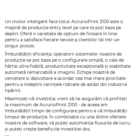
Un motor inteligent face totul: AccurioPrint 2100 este o
mașină de producție entry level pe care te poți baza pe
deplin. Oferă o varietate de opțiuni de finisare în linie
pentru a satisface fiecare nevoie a clienților tăi într-un
singur proces.
Îmbunătățiți eficiența: operatorii sistemelor noastre de
producție se pot baza pe o configurare simplă, o cale de
hârtie ultra-fiabilă, productivitate excepțională și stabilitate
automată remarcabilă a imaginii. Echipa noastră de
cercetare și dezvoltare a acordat cea mai mare prioritate
pentru a îndeplini cerințele ridicate de astăzi din industria
tipăririi.
Maximizați-vă investiția: vrem să ne asigurăm că profitați
la maximum de AccurioPrint 2100 - de aceea am
îmbunătățit timpii de configurare pentru a vă îmbunătăți
timpul de producție. În combinație cu una dintre ofertele
noastre de software, vă puteți automatiza fluxurile de lucru
și puteți crește beneficiile investiției dvs.