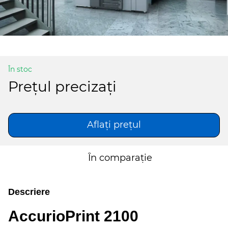
În stoc
Preţul precizați
Aflați prețul
În comparație
Descriere
AccurioPrint 2100