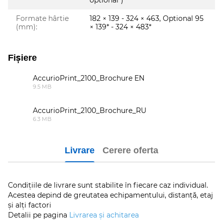
optional*)
Formate hârtie
182 × 139 - 324 × 463, Optional 95
(mm):
× 139* - 324 × 483*
Fișiere
AccurioPrint_2100_Brochure EN
9.5 MB
PDF
AccurioPrint_2100_Brochure_RU
6.3 MB
PDF
Livrare
Cerere oferta
Condițiile de livrare sunt stabilite în fiecare caz individual.
Acestea depind de greutatea echipamentului, distanță, etaj
și alți factori
Detalii pe pagina
Livrarea și achitarea