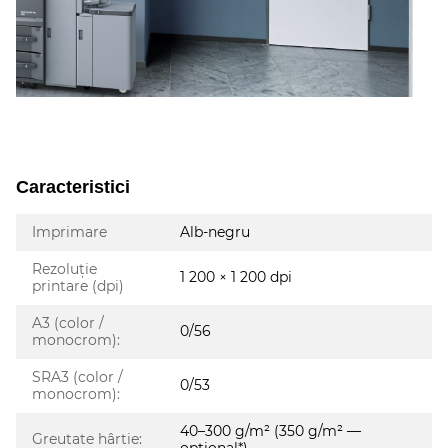
Caracteristici
Imprimare
Alb-negru
Rezoluție
1 200 × 1 200 dpi
printare (dpi)
A3 (color /
0/56
monocrom):
SRA3 (color /
0/53
monocrom):
40–300 g/m² (350 g/m² —
Greutate hârtie: