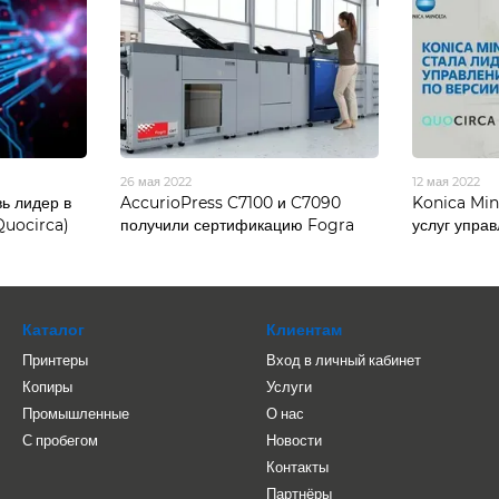
26 мая 2022
12 мая 2022
ь лидер в
AccurioPress C7100 и C7090
Konica Min
Quocirca)
получили сертификацию Fogra
услуг упра
Каталог
Клиентам
Принтеры
Вход в личный кабинет
Копиры
Услуги
Промышленные
О нас
С пробегом
Новости
Контакты
Партнёры