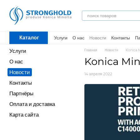
Перейти к основному контенту
Услуги
О нас
Новости
Контакты
П
Каталог
Услуги
Главная
Новости
Konica 
Konica Min
О нас
Новости
14 апреля 2022
Контакты
Партнёры
Оплата и доставка
Карта сайта