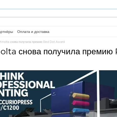
артнёры
Оплата и доставка
Minolta снова получила премию Red Dot Award
olta снова получила премию