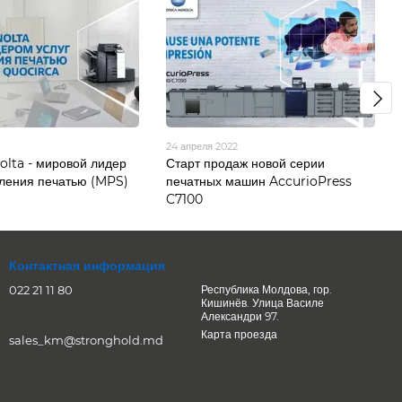
24 апреля 2022
olta - мировой лидер
Старт продаж новой серии
вления печатью (MPS)
печатных машин AccurioPress
C7100
Контактная информация
022 21 11 80
Республика Молдова, гор.
Кишинёв. Улица Василе
Александри 97.
Карта проезда
sales_km@stronghold.md