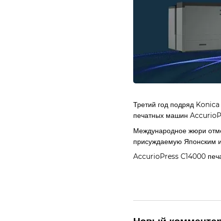
Третий год подряд Konica
печатных машин AccurioP
Международное жюри отме
присуждаемую Японским ин
AccurioPress C14000 печа