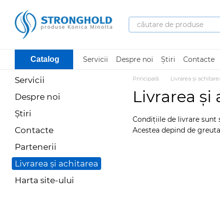
Mergi la conținutul principal
Servicii
Despre noi
Știri
Contacte
Catalog
Servicii
Principală
Livrarea și achitare
Livrarea și
Despre noi
Știri
Condițiile de livrare sunt 
Contacte
Acestea depind de greutate
Partenerii
Livrarea și achitarea
Harta site-ului