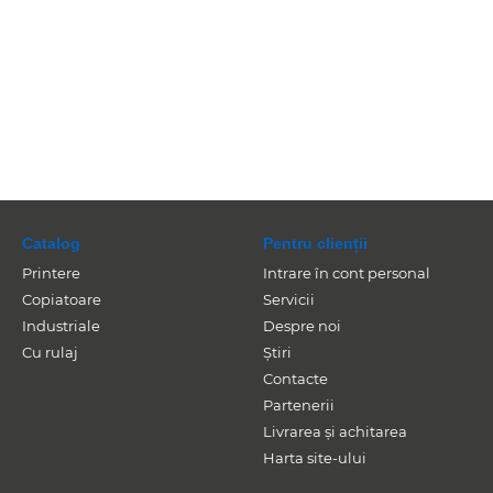
Catalog
Pentru clienții
Printere
Intrare în cont personal
Copiatoare
Servicii
Industriale
Despre noi
Cu rulaj
Știri
Contacte
Partenerii
Livrarea și achitarea
Harta site-ului