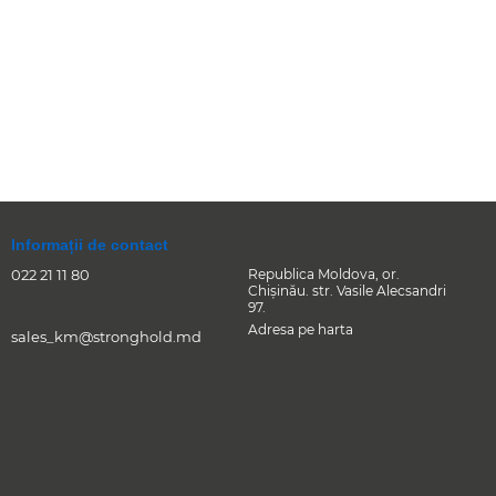
Informații de contact
022 21 11 80
Republica Moldova, or.
Chişinău. str. Vasile Alecsandri
97.
Adresa pe harta
sales_km@stronghold.md