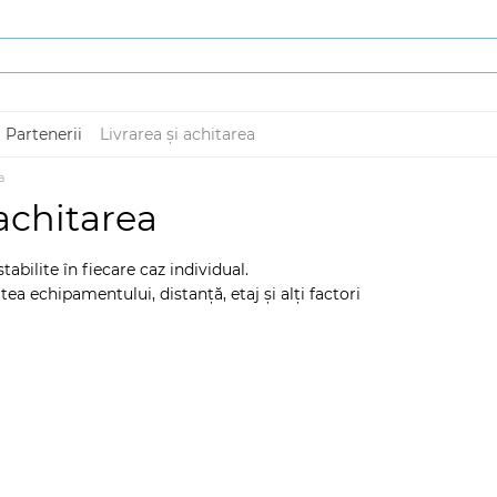
Partenerii
Livrarea și achitarea
a
 achitarea
stabilite în fiecare caz individual.
a echipamentului, distanță, etaj și alți factori