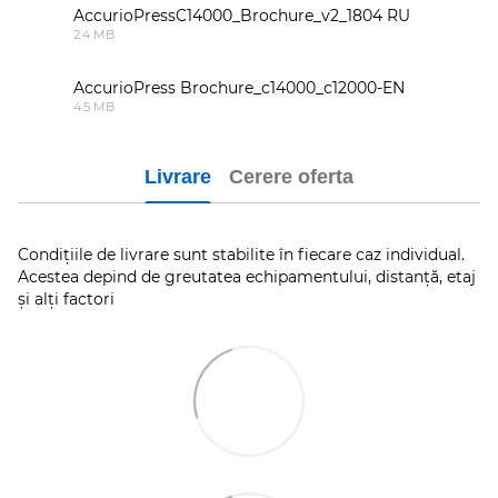
AccurioPressC14000_Brochure_v2_1804 RU
2.4 MB
PDF
AccurioPress Brochure_c14000_c12000-EN
4.5 MB
PDF
Livrare
Cerere oferta
Condițiile de livrare sunt stabilite în fiecare caz individual.
Acestea depind de greutatea echipamentului, distanță, etaj
și alți factori