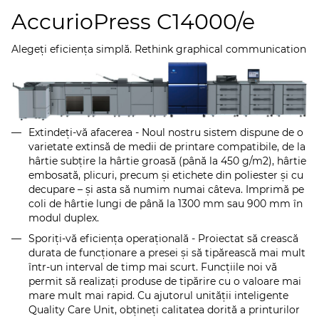
AccurioPress C14000/e
Alegeţi eficienţa simplă. Rethink graphical communication
Extindeţi-vă afacerea - Noul nostru sistem dispune de o
varietate extinsă de medii de printare compatibile, de la
hârtie subţire la hârtie groasă (până la 450 g/m2), hârtie
embosată, plicuri, precum şi etichete din poliester şi cu
decupare – şi asta să numim numai câteva. Imprimă pe
coli de hârtie lungi de până la 1300 mm sau 900 mm în
modul duplex.
Sporiţi-vă eficienţa operaţională - Proiectat să crească
durata de funcţionare a presei şi să tipărească mai mult
într-un interval de timp mai scurt. Funcţiile noi vă
permit să realizaţi produse de tipărire cu o valoare mai
mare mult mai rapid. Cu ajutorul unităţii inteligente
Quality Care Unit, obţineţi calitatea dorită a printurilor