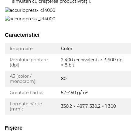
simultan cu creşterea productivităţii.
Caracteristici
Imprimare
Color
Rezoluție printare
2 400 (echivalent) × 3 600 dpi
(dpi)
× 8 bit
A3 (color /
80
monocrom):
Greutate hârtie:
52–450 g/m²
Formate hârtie
330,2 × 487,7, 330,2 × 1 300
(mm):
Fișiere