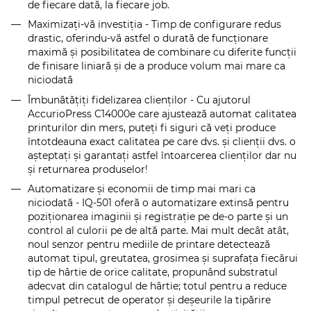
de fiecare dată, la fiecare job.
Maximizaţi-vă investiţia - Timp de configurare redus
drastic, oferindu-vă astfel o durată de funcţionare
maximă şi posibilitatea de combinare cu diferite funcţii
de finisare liniară şi de a produce volum mai mare ca
niciodată
Îmbunătăţiţi fidelizarea clienţilor - Cu ajutorul
AccurioPress C14000e care ajustează automat calitatea
printurilor din mers, puteţi fi siguri că veţi produce
întotdeauna exact calitatea pe care dvs. şi clienţii dvs. o
aşteptaţi şi garantaţi astfel întoarcerea clienţilor dar nu
şi returnarea produselor!
Automatizare şi economii de timp mai mari ca
niciodată - IQ-501 oferă o automatizare extinsă pentru
poziţionarea imaginii şi registraţie pe de-o parte şi un
control al culorii pe de altă parte. Mai mult decât atât,
noul senzor pentru mediile de printare detectează
automat tipul, greutatea, grosimea şi suprafaţa fiecărui
tip de hârtie de orice calitate, propunând substratul
adecvat din catalogul de hârtie; totul pentru a reduce
timpul petrecut de operator şi deşeurile la tipărire