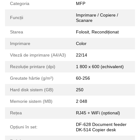
Categoria
MFP
Imprimare / Copiere /
Funcții
Scanare
Starea
Folosit, Recondiționat
Imprimare
Color
Viteză de imprimare (А4/А3)
22/14
Rezoluție printare (dpi)
1 800 x 600 (echivalent)
Greutate hârtie (g/m²)
60-256
Hard disk sistem (GB)
250
Memorie sistem (MB)
2 048
Rețea
RJ45 + WiFi (optional)
DF-628 Document feeder
Opțiuni în set:
DK-514 Copier desk