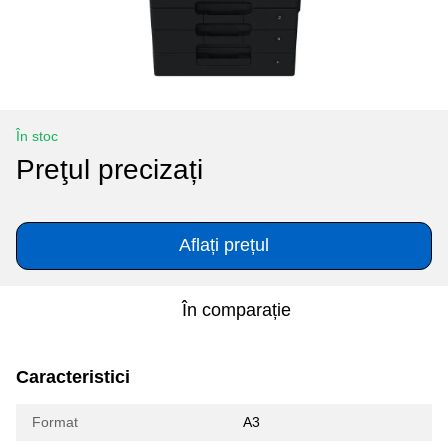
În stoc
Preţul precizați
Aflați prețul
În comparație
Caracteristici
Format
A3