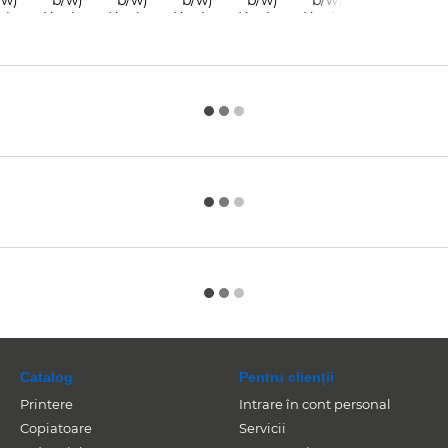
Catalog
Pentru clienții
Printere
Intrare în cont personal
Copiatoare
Servicii