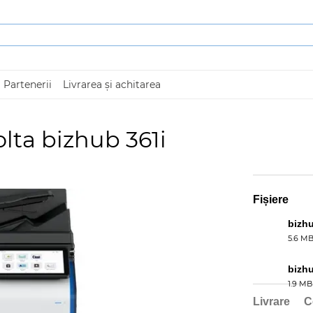
Partenerii
Livrarea și achitarea
lta bizhub 361i
Fișiere
bizh
5.6 M
PDF
bizh
1.9 MB
PDF
Livrare
C