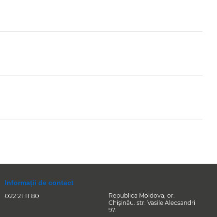
Informații de contact
022 21 11 80
Republica Moldova, or.
Chişinău. str. Vasile Alecsandri
97.