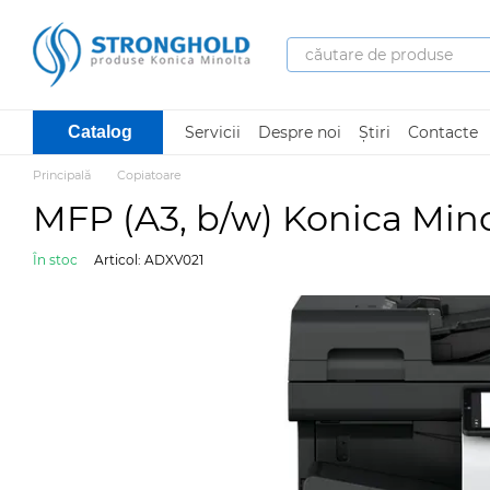
Mergi la conținutul principal
Servicii
Despre noi
Știri
Contacte
Catalog
Principală
Copiatoare
MFP (A3, b/w) Konica Mino
În stoc
Articol: ADXV021