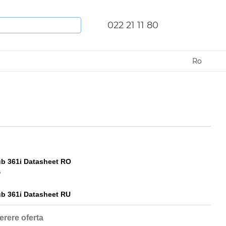
022 21 11 80
Ro
ub 361i Datasheet RO
B
ub 361i Datasheet RU
erere oferta