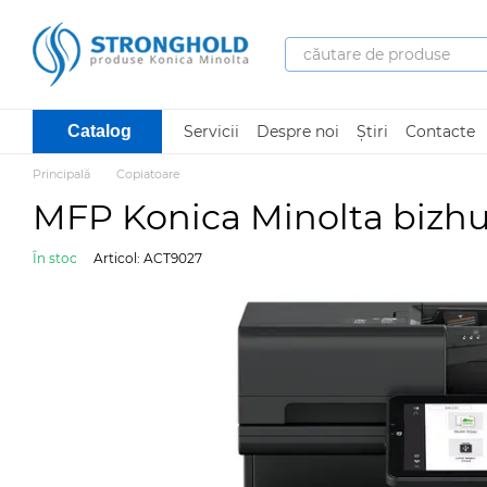
Mergi la conținutul principal
Servicii
Despre noi
Știri
Contacte
Catalog
Principală
Copiatoare
MFP Konica Minolta bizhu
În stoc
Articol: ACT9027