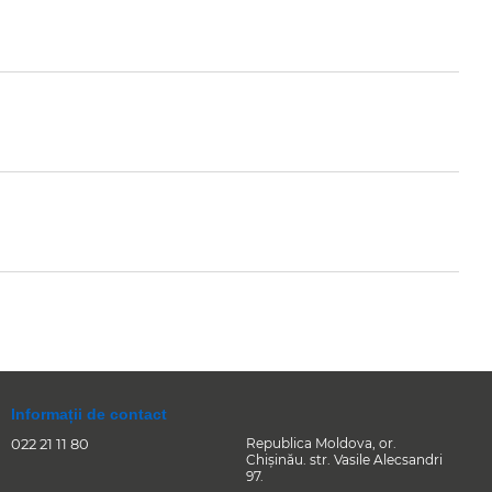
Informații de contact
022 21 11 80
Republica Moldova, or.
Chişinău. str. Vasile Alecsandri
97.