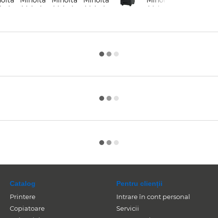
Catalog
Pentru clienții
Printere
Intrare în cont personal
Copiatoare
Servicii